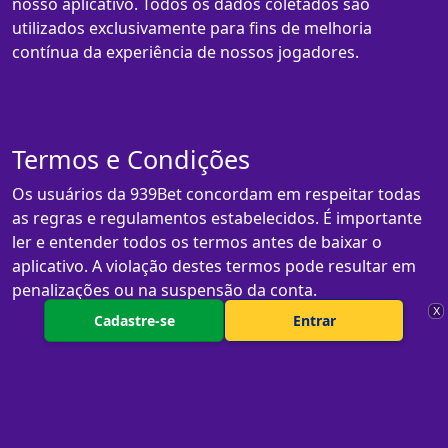
nosso aplicativo. Todos os dados coletados são
utilizados exclusivamente para fins de melhoria
contínua da experiência de nossos jogadores.
Termos e Condições
Os usuários da 939Bet concordam em respeitar todas
as regras e regulamentos estabelecidos. É importante
ler e entender todos os termos antes de baixar o
aplicativo. A violação destes termos pode resultar em
penalizações ou na suspensão da conta.
X
Cadastre-se
Entrar