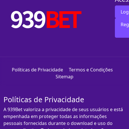
Log
Reg
Políticas de Privacidade
Termos e Condições
Sitemap
Políticas de Privacidade
A 939Bet valoriza a privacidade de seus usuários e está
empenhada em proteger todas as informações
pessoais fornecidas durante o download e uso do