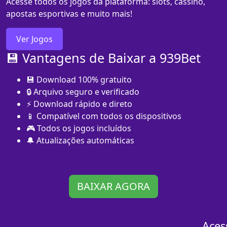
Acesse todos os jogos da plataforma: slots, cassino,
apostas esportivas e muito mais!
Ver Jogos
💾 Vantagens de Baixar a 939Bet
💾 Download 100% gratuito
🔒 Arquivo seguro e verificado
⚡ Download rápido e direto
📱 Compatível com todos os dispositivos
🎮 Todos os jogos incluídos
🔔 Atualizações automáticas
BAIXAR AGORA
Aces