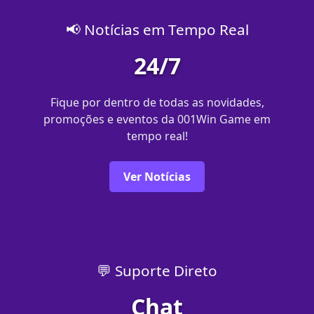
📢 Notícias em Tempo Real
24/7
Fique por dentro de todas as novidades,
promoções e eventos da 001Win Game em
tempo real!
Ver Notícias
💬 Suporte Direto
Chat