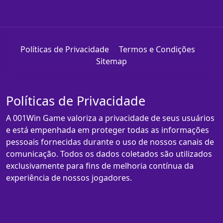
Políticas de Privacidade
Termos e Condições
Sitemap
Políticas de Privacidade
A 001Win Game valoriza a privacidade de seus usuários
e está empenhada em proteger todas as informações
pessoais fornecidas durante o uso de nossos canais de
comunicação. Todos os dados coletados são utilizados
exclusivamente para fins de melhoria contínua da
experiência de nossos jogadores.