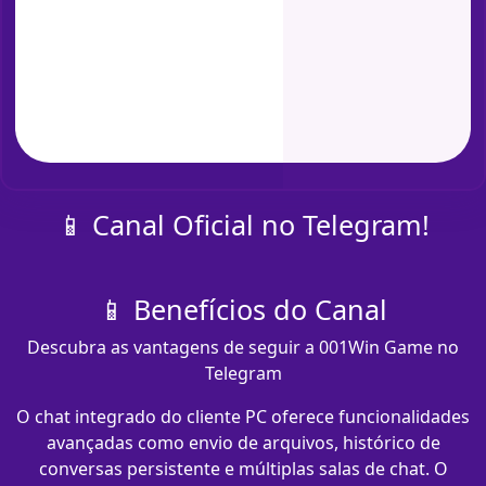
📱 Canal Oficial no Telegram!
📱 Benefícios do Canal
Descubra as vantagens de seguir a 001Win Game no
Telegram
O chat integrado do cliente PC oferece funcionalidades
avançadas como envio de arquivos, histórico de
conversas persistente e múltiplas salas de chat. O