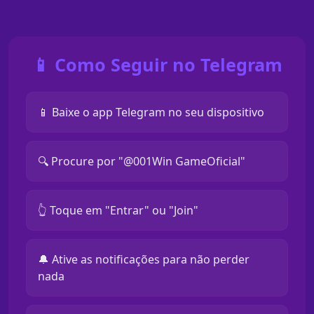
📱 Como Seguir no Telegram
📱 Baixe o app Telegram no seu dispositivo
🔍 Procure por "@001Win GameOficial"
👆 Toque em "Entrar" ou "Join"
🔔 Ative as notificações para não perder
nada