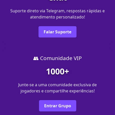
Suporte direto via Telegram, respostas rápidas e
atendimento personalizado!
Falar Suporte
👥 Comunidade VIP
1000+
Junte-se a uma comunidade exclusiva de
jogadores e compartilhe experiências!
Entrar Grupo