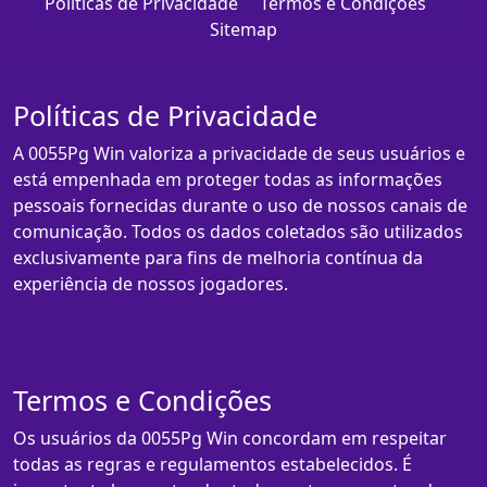
Políticas de Privacidade
Termos e Condições
Sitemap
Políticas de Privacidade
A 0055Pg Win valoriza a privacidade de seus usuários e
está empenhada em proteger todas as informações
pessoais fornecidas durante o uso de nossos canais de
comunicação. Todos os dados coletados são utilizados
exclusivamente para fins de melhoria contínua da
experiência de nossos jogadores.
Termos e Condições
Os usuários da 0055Pg Win concordam em respeitar
todas as regras e regulamentos estabelecidos. É