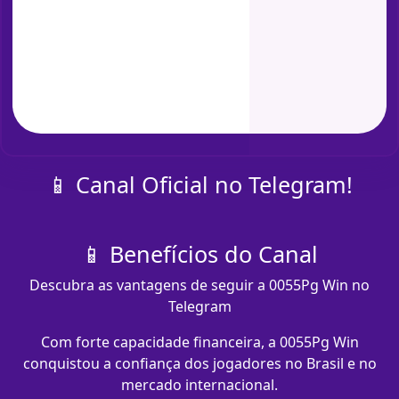
📱 Canal Oficial no Telegram!
📱 Benefícios do Canal
Descubra as vantagens de seguir a 0055Pg Win no
Telegram
Com forte capacidade financeira, a 0055Pg Win
conquistou a confiança dos jogadores no Brasil e no
mercado internacional.