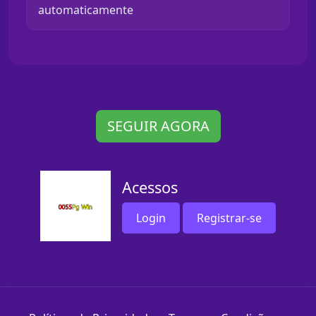
automaticamente
SEGUIR AGORA
Acessos
Login
Registrar-se