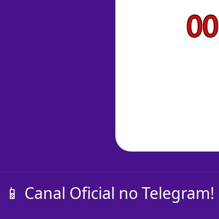
📱 Canal Oficial no Telegram!