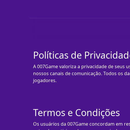
Políticas de Privacida
A 007Game valoriza a privacidade de seus 
nossos canais de comunicação. Todos os dad
jogadores.
Termos e Condições
Os usuários da 007Game concordam em respe