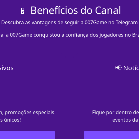
📱 Benefícios do Canal
Descubra as vantagens de seguir a 007Game no Telegram
a, a 007Game conquistou a confiança dos jogadores no Bra
sivos
📢 Notí
m, promoções especiais
Fique por dentro d
s únicos!
eventos da