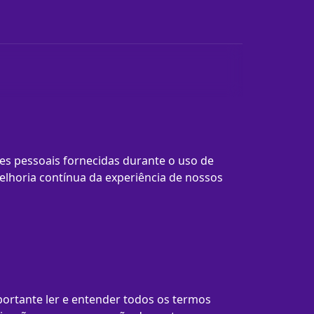
es pessoais fornecidas durante o uso de
elhoria contínua da experiência de nossos
ortante ler e entender todos os termos