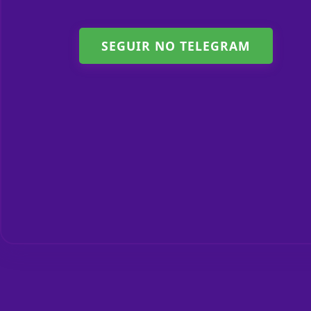
SEGUIR NO TELEGRAM