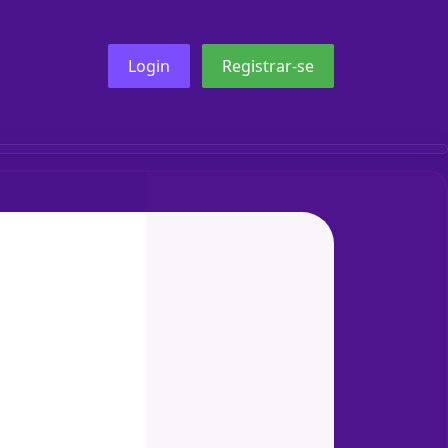
Login
Registrar-se