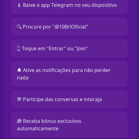
📱 Baixe o app Telegram no seu dispositivo
🔍 Procure por "@10BrlOficial"
👆 Toque em "Entrar" ou "Join"
🔔 Ative as notificações para não perder
nada
💬 Participe das conversas e interaja
🎁 Receba bônus exclusivos
automaticamente