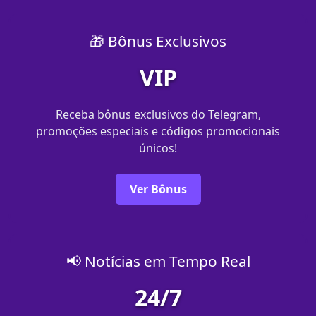
🎁 Bônus Exclusivos
VIP
Receba bônus exclusivos do Telegram,
promoções especiais e códigos promocionais
únicos!
Ver Bônus
📢 Notícias em Tempo Real
24/7