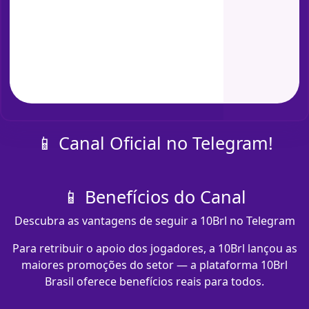
📱 Canal Oficial no Telegram!
📱 Benefícios do Canal
Descubra as vantagens de seguir a 10Brl no Telegram
Para retribuir o apoio dos jogadores, a 10Brl lançou as
maiores promoções do setor — a plataforma 10Brl
Brasil oferece benefícios reais para todos.