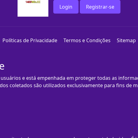
Login
Registrar-se
Políticas de Privacidade
Termos e Condições
Sitemap
de
s usuários e está empenhada em proteger todas as informa
os coletados são utilizados exclusivamente para fins de m