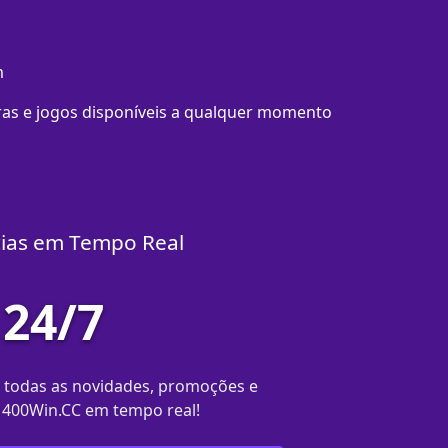
m
ras e jogos disponíveis a qualquer momento
cias em Tempo Real
24/7
e todas as novidades, promoções e
1400Win.CC em tempo real!