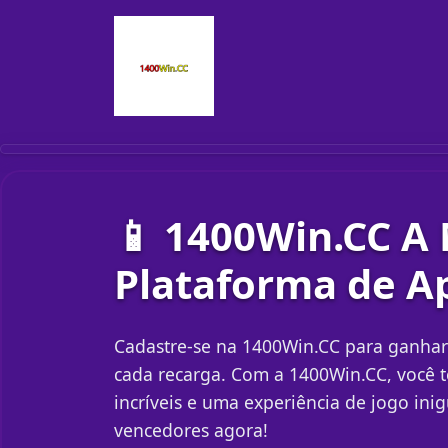
📱 1400Win.CC A
Plataforma de A
Cadastre-se na 1400Win.CC para ganhar
cada recarga. Com a 1400Win.CC, você 
incríveis e uma experiência de jogo inig
vencedores agora!