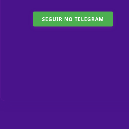
SEGUIR NO TELEGRAM