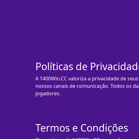
Políticas de Privacida
A 1400Win.CC valoriza a privacidade de seu
nossos canais de comunicação. Todos os dad
jogadores.
Termos e Condições