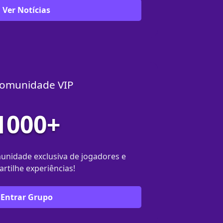
Ver Notícias
Comunidade VIP
1000+
unidade exclusiva de jogadores e
rtilhe experiências!
Entrar Grupo