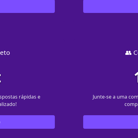
reto
👥 
t
espostas rápidas e
Junte-se a uma com
lizado!
compa
e