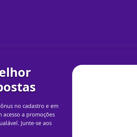
elhor
postas
bônus no cadastro e em
em acesso a promoções
ualável. Junte-se aos