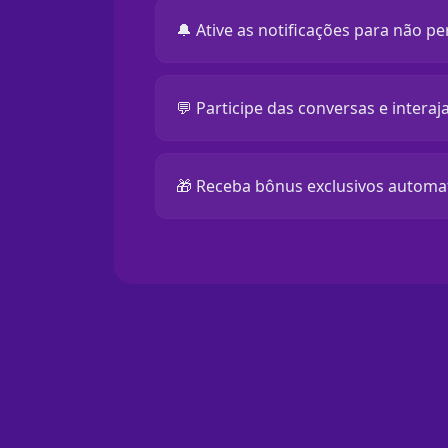
🔔 Ative as notificações para não p
💬 Participe das conversas e interaj
🎁 Receba bônus exclusivos autom