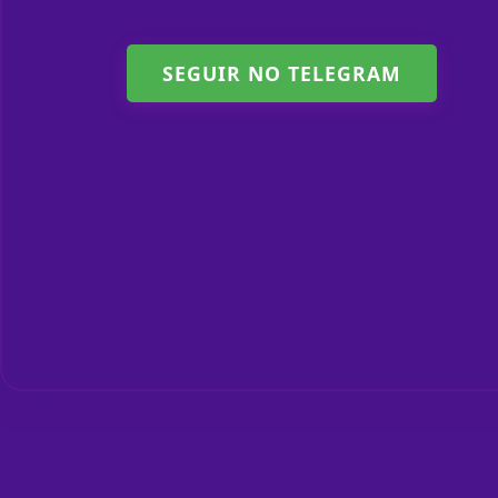
SEGUIR NO TELEGRAM