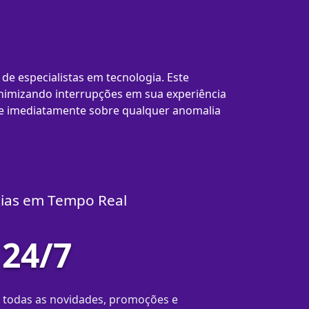
e especialistas em tecnologia. Este
nimizando interrupções em sua experiência
pe imediatamente sobre qualquer anomalia
cias em Tempo Real
24/7
e todas as novidades, promoções e