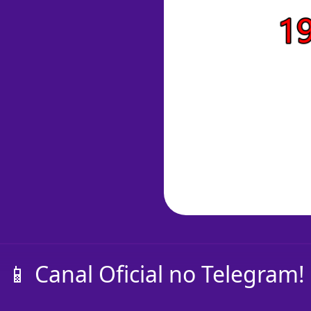
📱 Canal Oficial no Telegram!