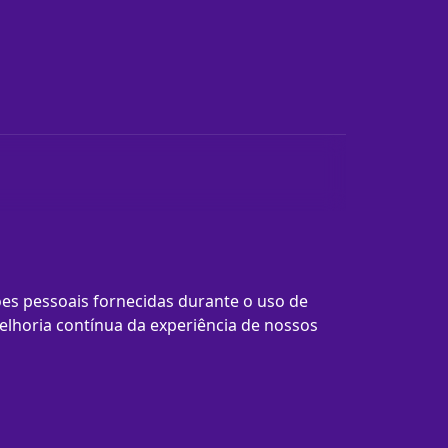
es pessoais fornecidas durante o uso de
elhoria contínua da experiência de nossos