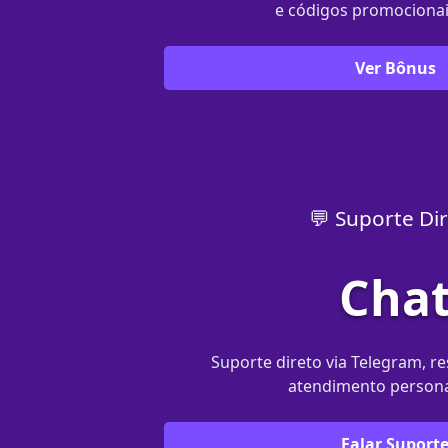
e códigos promocionai
Ver Bônus
💬 Suporte Di
Cha
Suporte direto via Telegram, r
atendimento persona
Falar Suport