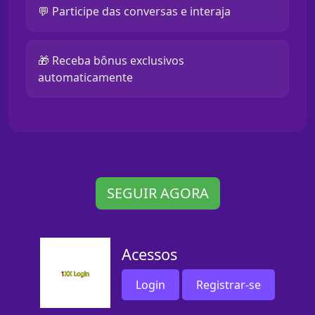
💬 Participe das conversas e interaja
🎁 Receba bônus exclusivos
automaticamente
SEGUIR AGORA
Acessos
Login
Registrar-se