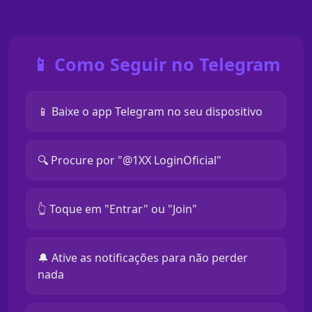
📱 Como Seguir no Telegram
📱 Baixe o app Telegram no seu dispositivo
🔍 Procure por "@1XX LoginOficial"
👆 Toque em "Entrar" ou "Join"
🔔 Ative as notificações para não perder
nada