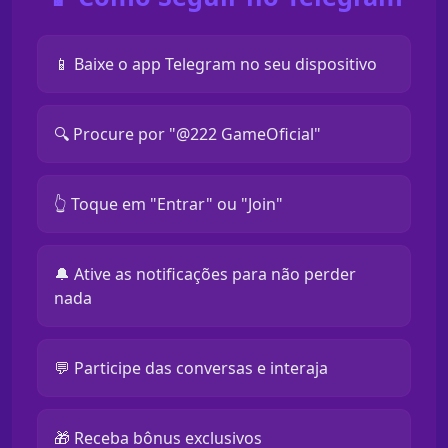
📱 Baixe o app Telegram no seu dispositivo
🔍 Procure por "@222 GameOficial"
👆 Toque em "Entrar" ou "Join"
🔔 Ative as notificações para não perder
nada
💬 Participe das conversas e interaja
🎁 Receba bônus exclusivos