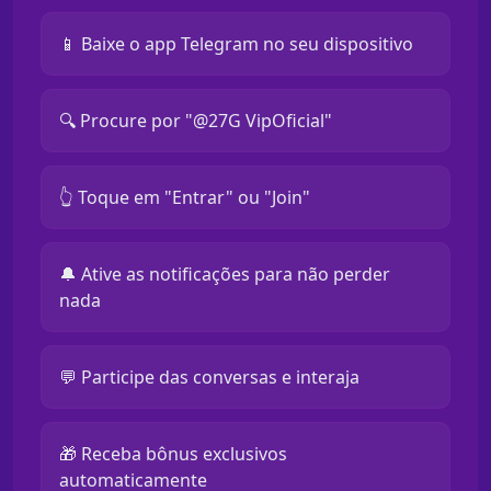
📱 Baixe o app Telegram no seu dispositivo
🔍 Procure por "@27G VipOficial"
👆 Toque em "Entrar" ou "Join"
🔔 Ative as notificações para não perder
nada
💬 Participe das conversas e interaja
🎁 Receba bônus exclusivos
automaticamente