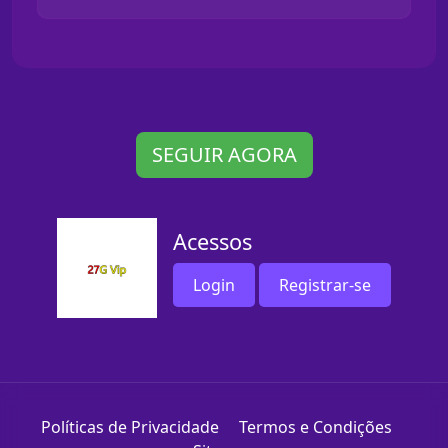
SEGUIR AGORA
Acessos
Login
Registrar-se
Políticas de Privacidade
Termos e Condições