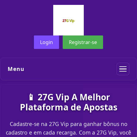
Login
Registrar-se
Menu
📱 27G Vip A Melhor
Plataforma de Apostas
Cadastre-se na 27G Vip para ganhar bônus no
cadastro e em cada recarga. Com a 27G Vip, você