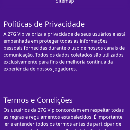
Sitemap
Políticas de Privacidade
A 27G Vip valoriza a privacidade de seus usuários e está
empenhada em proteger todas as informações
pessoais fornecidas durante o uso de nossos canais de
comunicação. Todos os dados coletados são utilizados
exclusivamente para fins de melhoria contínua da
experiência de nossos jogadores.
Termos e Condições
Os usuários da 27G Vip concordam em respeitar todas
as regras e regulamentos estabelecidos. É importante
ler e entender todos os termos antes de participar de