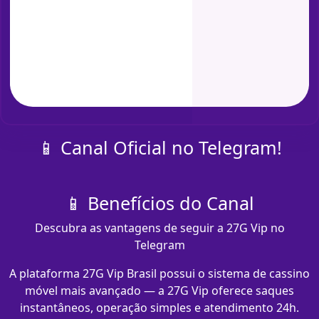
📱 Canal Oficial no Telegram!
📱 Benefícios do Canal
Descubra as vantagens de seguir a 27G Vip no
Telegram
A plataforma 27G Vip Brasil possui o sistema de cassino
móvel mais avançado — a 27G Vip oferece saques
instantâneos, operação simples e atendimento 24h.