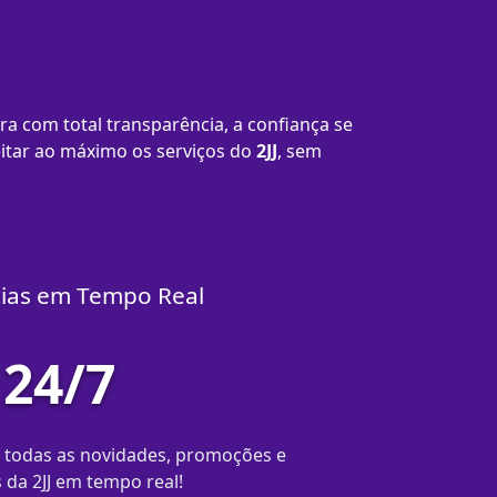
 com total transparência, a confiança se
itar ao máximo os serviços do
2JJ
, sem
cias em Tempo Real
24/7
e todas as novidades, promoções e
 da 2JJ em tempo real!