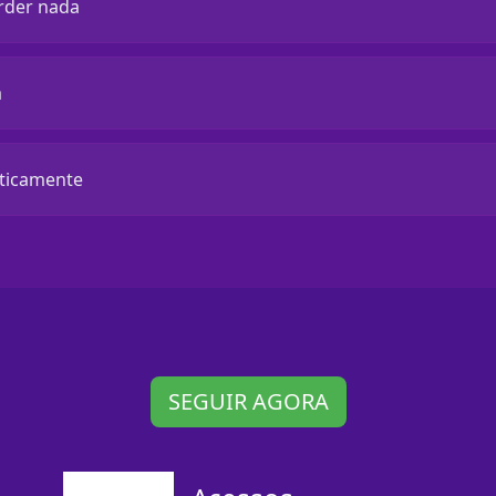
erder nada
a
aticamente
SEGUIR AGORA