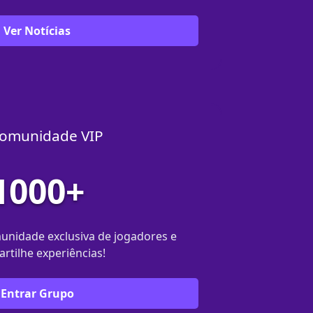
Ver Notícias
Comunidade VIP
1000+
unidade exclusiva de jogadores e
rtilhe experiências!
Entrar Grupo