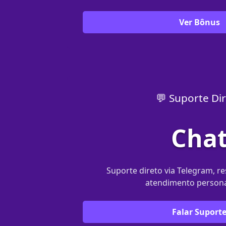
Ver Bônus
💬 Suporte Di
Cha
Suporte direto via Telegram, r
atendimento persona
Falar Suport