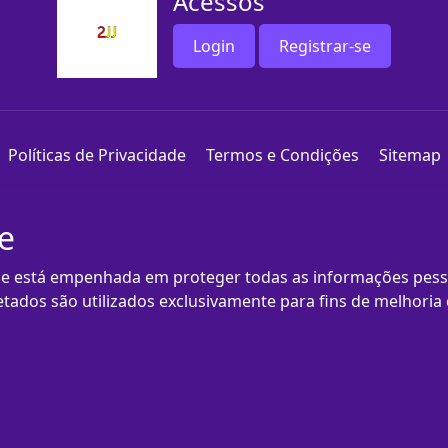
Acessos
Login
Registrar-se
Políticas de Privacidade
Termos e Condições
Sitemap
de
ios e está empenhada em proteger todas as informações pes
tados são utilizados exclusivamente para fins de melhoria