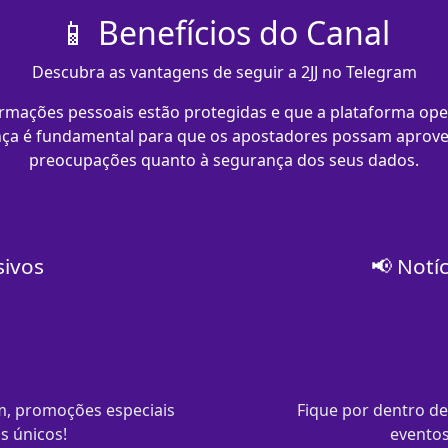
📱 Benefícios do Canal
Descubra as vantagens de seguir a 2JJ no Telegram
mações pessoais estão protegidas e que a plataforma opera
ança é fundamental para que os apostadores possam aprove
preocupações quanto à segurança dos seus dados.
sivos
📢 Notí
m, promoções especiais
Fique por dentro d
s únicos!
eventos