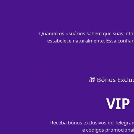
Quando os usuários sabem que suas infor
estabelece naturalmente. Essa confi
🎁 Bônus Exclu
VIP
Receba bônus exclusivos do Telegra
e códigos promocionai