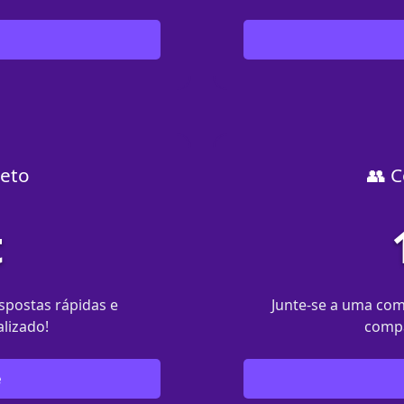
reto
👥 
t
espostas rápidas e
Junte-se a uma com
lizado!
compa
e