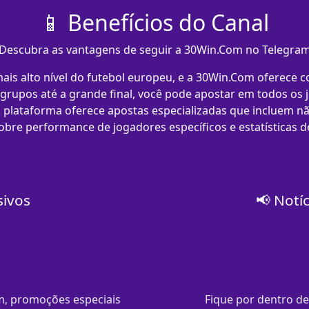
📱 Benefícios do Canal
Descubra as vantagens de seguir a 30Win.Com no Telegra
s alto nível do futebol europeu, e a 30Win.Com oferece c
 grupos até a grande final, você pode apostar em todos os
sa plataforma oferece apostas especializadas que incluem 
obre performance de jogadores específicos e estatísticas d
sivos
📢 Notí
m, promoções especiais
Fique por dentro d