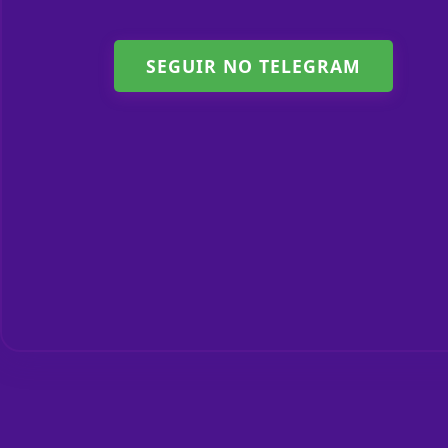
SEGUIR NO TELEGRAM