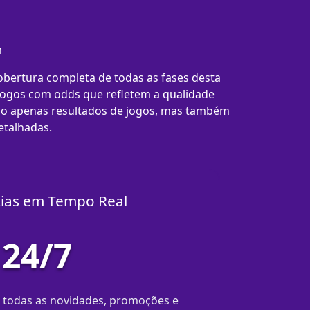
m
obertura completa de todas as fases desta
 jogos com odds que refletem a qualidade
não apenas resultados de jogos, mas também
etalhadas.
cias em Tempo Real
24/7
e todas as novidades, promoções e