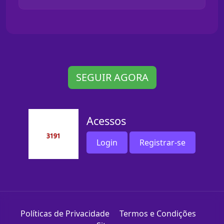
SEGUIR AGORA
Acessos
Login
Registrar-se
Políticas de Privacidade
Termos e Condições