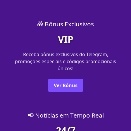
🎁 Bônus Exclusivos
VIP
Receba bônus exclusivos do Telegram,
promoções especiais e códigos promocionais
únicos!
Ver Bônus
📢 Notícias em Tempo Real
24/7