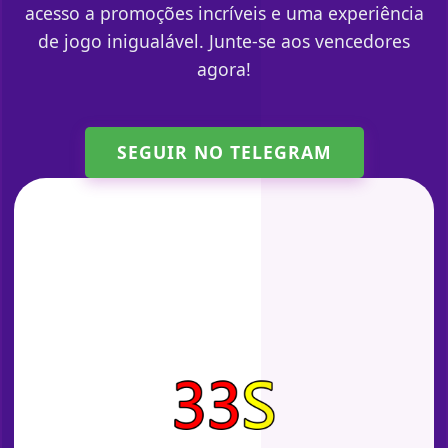
acesso a promoções incríveis e uma experiência
de jogo inigualável. Junte-se aos vencedores
agora!
SEGUIR NO TELEGRAM