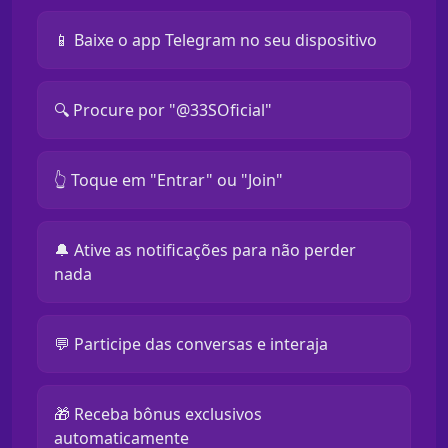
📱 Baixe o app Telegram no seu dispositivo
🔍 Procure por "@33SOficial"
👆 Toque em "Entrar" ou "Join"
🔔 Ative as notificações para não perder
nada
💬 Participe das conversas e interaja
🎁 Receba bônus exclusivos
automaticamente