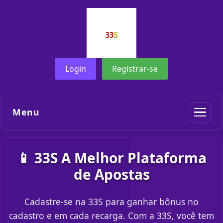
Login
Registrar-se
Menu
📱 33S A Melhor Plataforma
de Apostas
Cadastre-se na 33S para ganhar bônus no
cadastro e em cada recarga. Com a 33S, você tem