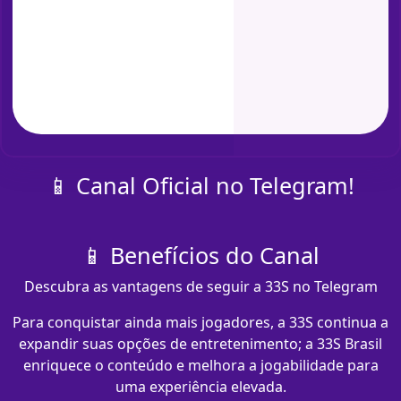
📱 Canal Oficial no Telegram!
📱 Benefícios do Canal
Descubra as vantagens de seguir a 33S no Telegram
Para conquistar ainda mais jogadores, a 33S continua a
expandir suas opções de entretenimento; a 33S Brasil
enriquece o conteúdo e melhora a jogabilidade para
uma experiência elevada.