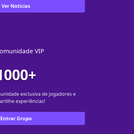
Ver Notícias
Comunidade VIP
1000+
unidade exclusiva de jogadores e
rtilhe experiências!
Entrar Grupo