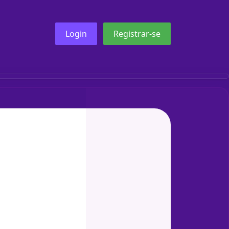
Login
Registrar-se