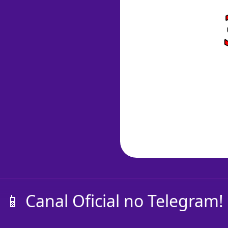
📱 Canal Oficial no Telegram!