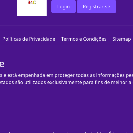
Login
Registrar-se
Políticas de Privacidade
Termos e Condições
Sitemap
de
ios e está empenhada em proteger todas as informações pe
tados são utilizados exclusivamente para fins de melhoria