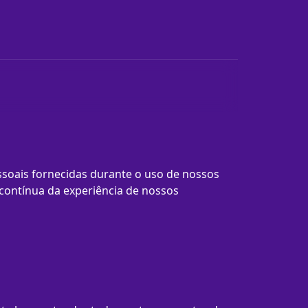
ssoais fornecidas durante o uso de nossos
 contínua da experiência de nossos