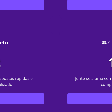
reto
👥 
t
espostas rápidas e
Junte-se a uma com
lizado!
compa
e