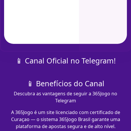
📱 Canal Oficial no Telegram!
📱 Benefícios do Canal
Descubra as vantagens de seguir a 365Jogo no
Telegram
A 365Jogo é um site licenciado com certificado de
Curaçao — o sistema 365Jogo Brasil garante uma
plataforma de apostas segura e de alto nível.