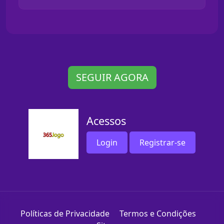
SEGUIR AGORA
Acessos
Login
Registrar-se
Políticas de Privacidade
Termos e Condições