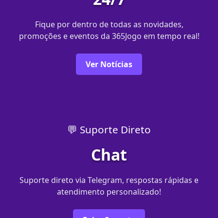
Fique por dentro de todas as novidades,
promoções e eventos da 365Jogo em tempo real!
Ver Notícias
💬 Suporte Direto
Chat
Suporte direto via Telegram, respostas rápidas e
atendimento personalizado!