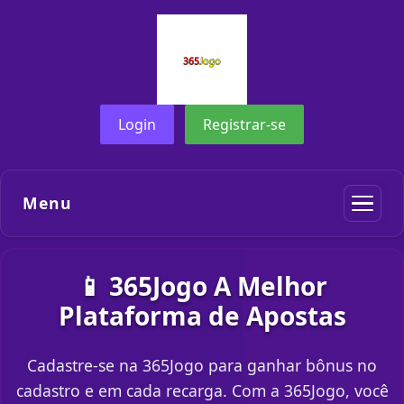
Login
Registrar-se
Menu
📱 365Jogo A Melhor
Plataforma de Apostas
Cadastre-se na 365Jogo para ganhar bônus no
cadastro e em cada recarga. Com a 365Jogo, você