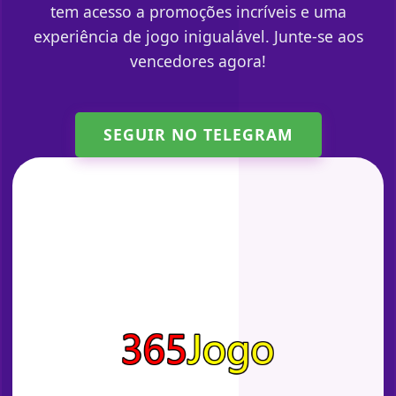
tem acesso a promoções incríveis e uma
experiência de jogo inigualável. Junte-se aos
vencedores agora!
SEGUIR NO TELEGRAM