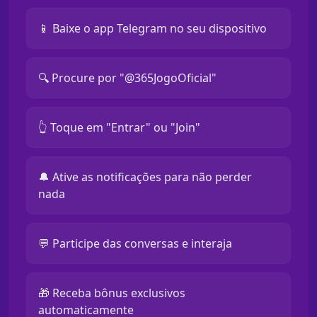
📱 Baixe o app Telegram no seu dispositivo
🔍 Procure por "@365JogoOficial"
👆 Toque em "Entrar" ou "Join"
🔔 Ative as notificações para não perder
nada
💬 Participe das conversas e interaja
🎁 Receba bônus exclusivos
automaticamente