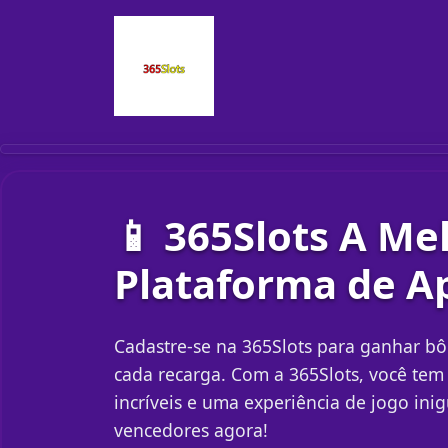
📱 365Slots A Me
Plataforma de A
Cadastre-se na 365Slots para ganhar b
cada recarga. Com a 365Slots, você te
incríveis e uma experiência de jogo inig
vencedores agora!