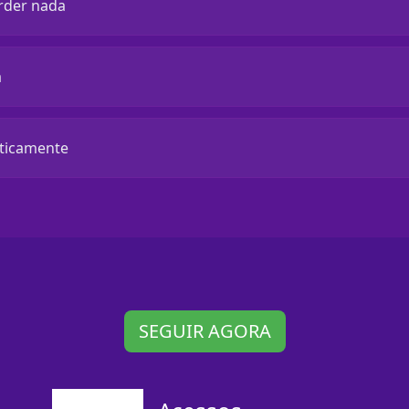
erder nada
a
aticamente
SEGUIR AGORA