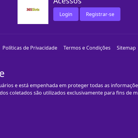
Acessos
Login
Registrar-se
Políticas de Privacidade
Termos e Condições
Sitemap
de
usuários e está empenhada em proteger todas as informaçõe
os coletados são utilizados exclusivamente para fins de m