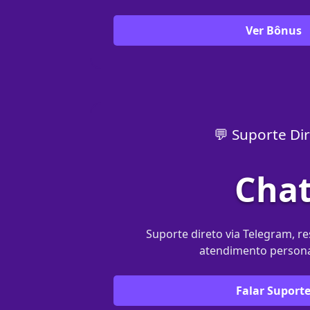
Ver Bônus
💬 Suporte Di
Cha
Suporte direto via Telegram, r
atendimento persona
Falar Suport