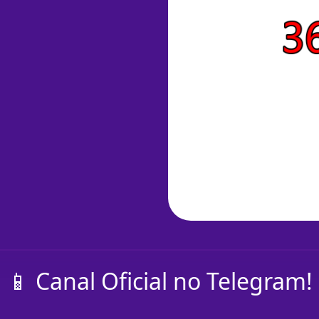
📱 Canal Oficial no Telegram!