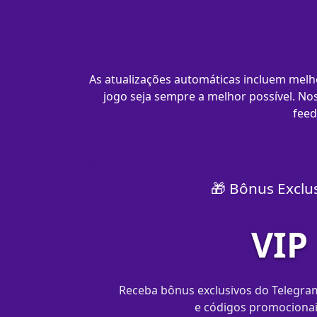
As atualizações automáticas incluem melh
jogo seja sempre a melhor possível. N
feed
🎁 Bônus Exclu
VIP
Receba bônus exclusivos do Telegra
e códigos promocionai