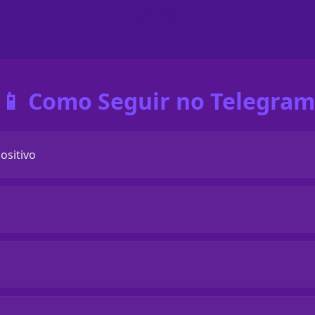
📱 Como Seguir no Telegram
ositivo