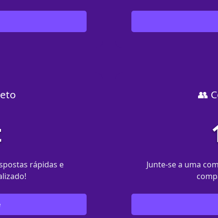
reto
👥 
t
espostas rápidas e
Junte-se a uma com
lizado!
compa
e