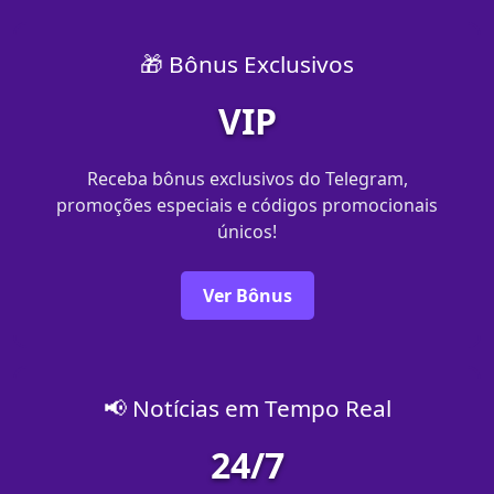
🎁 Bônus Exclusivos
VIP
Receba bônus exclusivos do Telegram,
promoções especiais e códigos promocionais
únicos!
Ver Bônus
📢 Notícias em Tempo Real
24/7