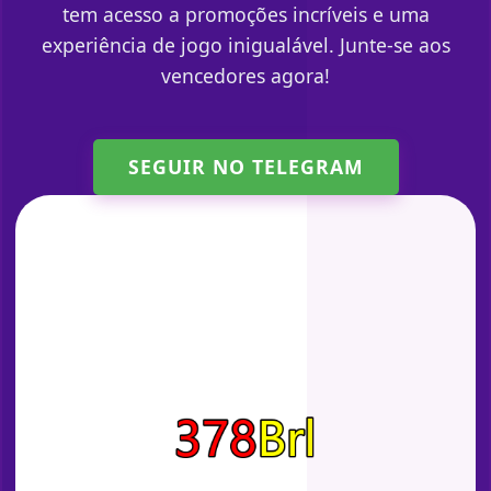
tem acesso a promoções incríveis e uma
experiência de jogo inigualável. Junte-se aos
vencedores agora!
SEGUIR NO TELEGRAM