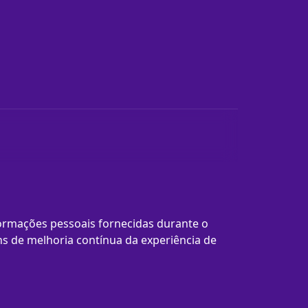
formações pessoais fornecidas durante o
ns de melhoria contínua da experiência de