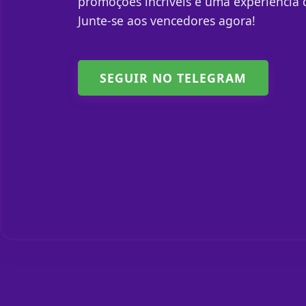
promoções incríveis e uma experiência d
Junte-se aos vencedores agora!
SEGUIR NO TELEGRAM