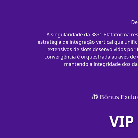
De
A singularidade da 3831 Plataforma r
estratégia de integração vertical que unif
extensivos de slots desenvolvidos por
convergência é orquestrada através de 
mantendo a integridade dos dado
🎁 Bônus Exclu
VIP