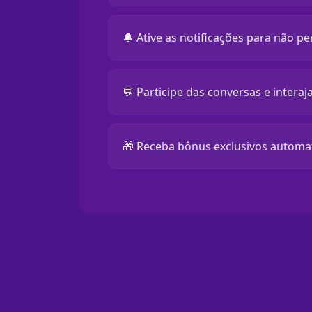
🔔 Ative as notificações para não p
💬 Participe das conversas e interaj
🎁 Receba bônus exclusivos autom