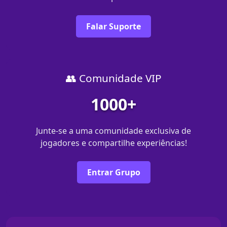
Falar Suporte
👥 Comunidade VIP
1000+
Junte-se a uma comunidade exclusiva de
jogadores e compartilhe experiências!
Entrar Grupo