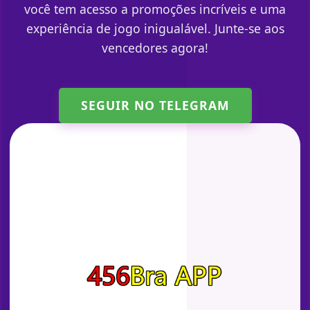
você tem acesso a promoções incríveis e uma
experiência de jogo inigualável. Junte-se aos
vencedores agora!
SEGUIR NO TELEGRAM