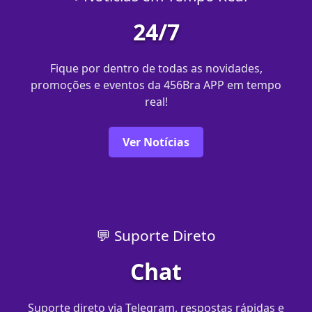
24/7
Fique por dentro de todas as novidades,
promoções e eventos da 456Bra APP em tempo
real!
Ver Notícias
💬 Suporte Direto
Chat
Suporte direto via Telegram, respostas rápidas e