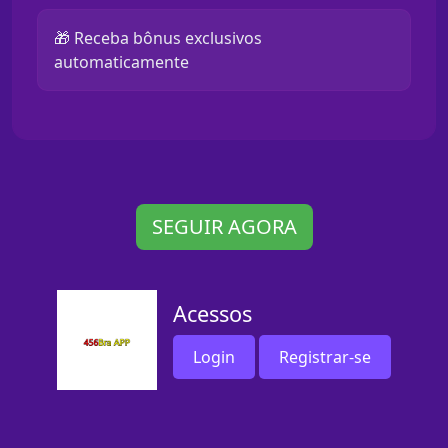
🎁 Receba bônus exclusivos
automaticamente
SEGUIR AGORA
Acessos
Login
Registrar-se