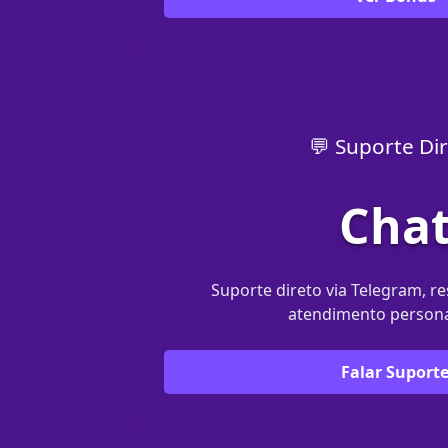
💬 Suporte Di
Cha
Suporte direto via Telegram, r
atendimento persona
Falar Suport