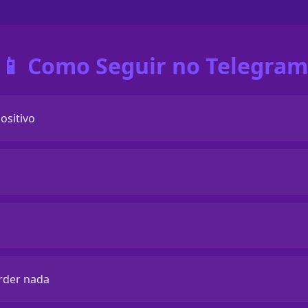
📱 Como Seguir no Telegram
ositivo
erder nada