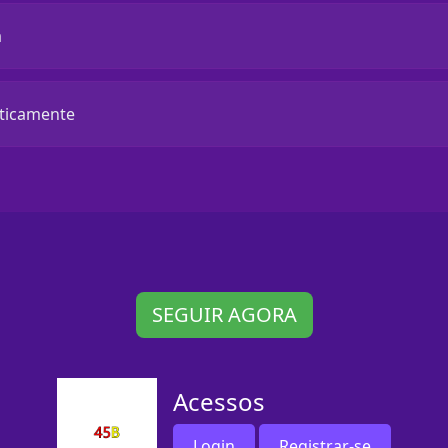
a
aticamente
SEGUIR AGORA
Acessos
Login
Registrar-se