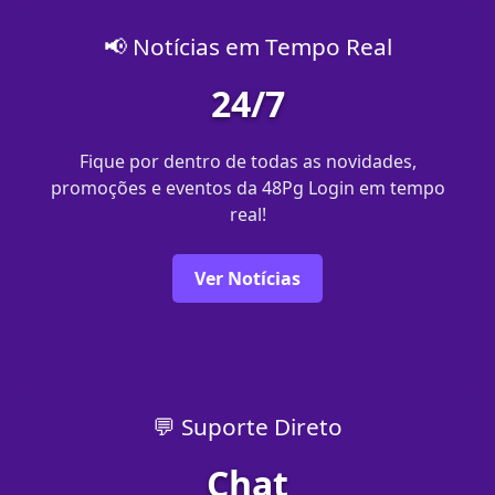
📢 Notícias em Tempo Real
24/7
Fique por dentro de todas as novidades,
promoções e eventos da 48Pg Login em tempo
real!
Ver Notícias
💬 Suporte Direto
Chat