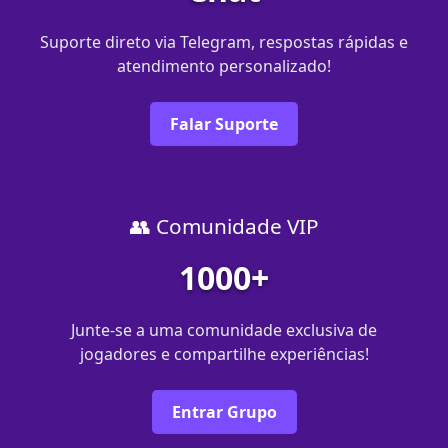
Suporte direto via Telegram, respostas rápidas e
atendimento personalizado!
Falar Suporte
👥 Comunidade VIP
1000+
Junte-se a uma comunidade exclusiva de
jogadores e compartilhe experiências!
Entrar Grupo