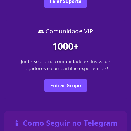
Falar Suporte
👥 Comunidade VIP
1000+
Junte-se a uma comunidade exclusiva de
jogadores e compartilhe experiências!
Entrar Grupo
📱 Como Seguir no Telegram