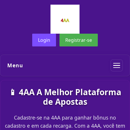
Login
Registrar-se
Menu
📱 4AA A Melhor Plataforma
de Apostas
Cadastre-se na 4AA para ganhar bônus no
cadastro e em cada recarga. Com a 4AA, você tem