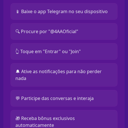
📱 Baixe o app Telegram no seu dispositivo
🔍 Procure por "@4AAOficial"
👆 Toque em "Entrar" ou "Join"
🔔 Ative as notificações para não perder
nada
💬 Participe das conversas e interaja
🎁 Receba bônus exclusivos
automaticamente