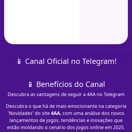
📱 Canal Oficial no Telegram!
📱 Benefícios do Canal
Descubra as vantagens de seguir a 4AA no Telegram
Descubra o que há de mais emocionante na categoria
'Novidades' do site
4AA
, com uma análise dos novos
lançamentos de jogos, tendências e inovações que
estão moldando o cenário dos jogos online em 2025.