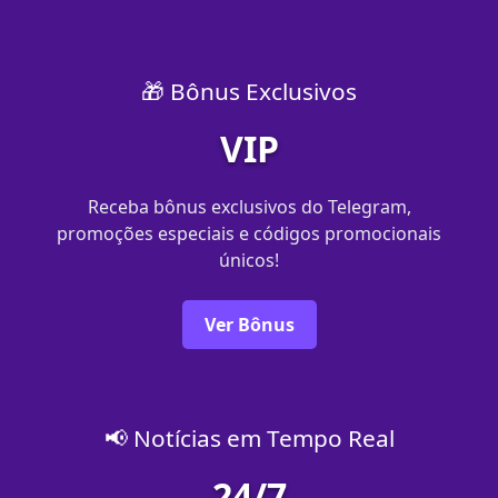
🎁 Bônus Exclusivos
VIP
Receba bônus exclusivos do Telegram,
promoções especiais e códigos promocionais
únicos!
Ver Bônus
📢 Notícias em Tempo Real
24/7