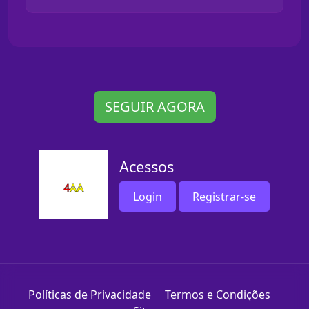
SEGUIR AGORA
Acessos
Login
Registrar-se
Políticas de Privacidade
Termos e Condições