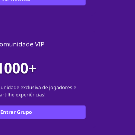
Comunidade VIP
1000+
unidade exclusiva de jogadores e
rtilhe experiências!
Entrar Grupo