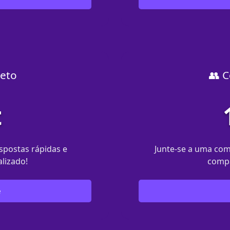
reto
👥 
t
espostas rápidas e
Junte-se a uma com
lizado!
compa
e