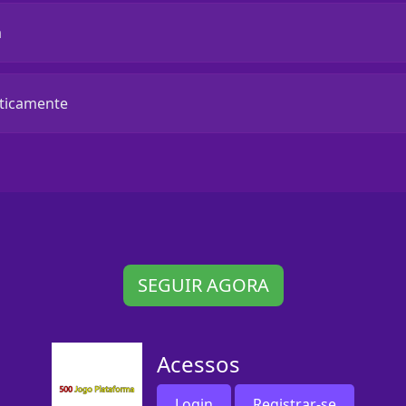
a
aticamente
SEGUIR AGORA
Acessos
Login
Registrar-se