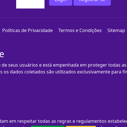
Políticas de Privacidade
Termos e Condições
Sitemap
de
de de seus usuários e está empenhada em proteger todas a
 os dados coletados são utilizados exclusivamente para fi
am em respeitar todas as regras e regulamentos estabelec