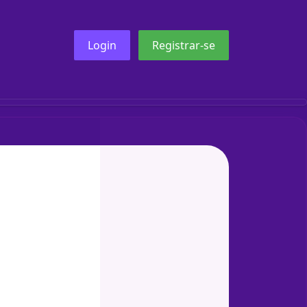
Login
Registrar-se