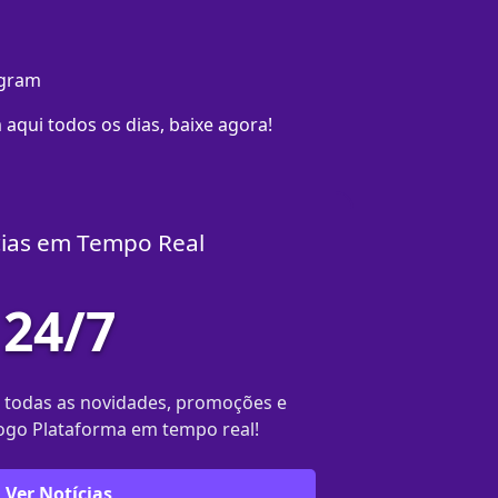
egram
aqui todos os dias, baixe agora!
cias em Tempo Real
24/7
e todas as novidades, promoções e
Jogo Plataforma em tempo real!
Ver Notícias