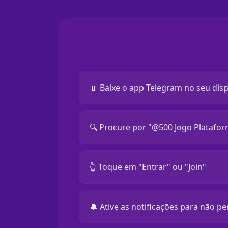
📱 Baixe o app Telegram no seu disp
🔍 Procure por "@500 Jogo Platafor
👆 Toque em "Entrar" ou "Join"
🔔 Ative as notificações para não p