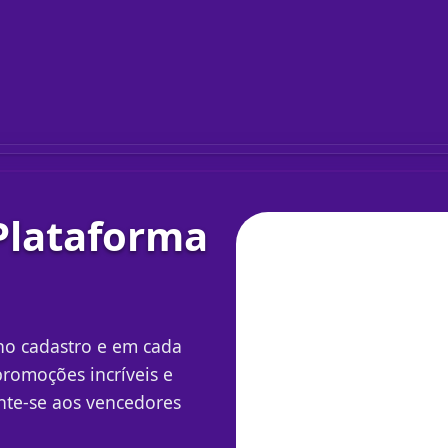
Plataforma
no cadastro e em cada
promoções incríveis e
unte-se aos vencedores