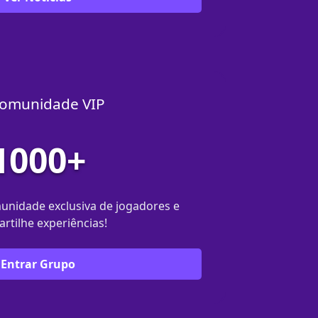
Comunidade VIP
1000+
unidade exclusiva de jogadores e
rtilhe experiências!
Entrar Grupo