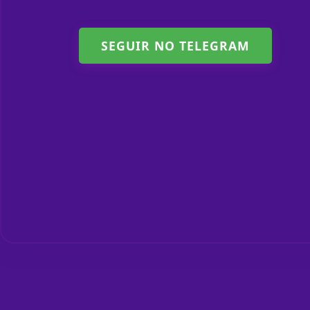
SEGUIR NO TELEGRAM