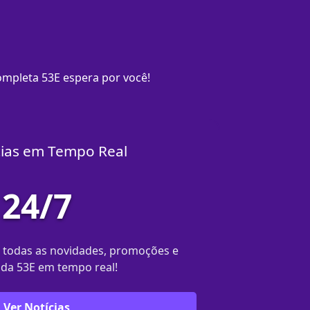
completa 53E espera por você!
cias em Tempo Real
24/7
e todas as novidades, promoções e
 da 53E em tempo real!
Ver Notícias