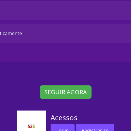
a
aticamente
SEGUIR AGORA
Acessos
Login
Registrar-se