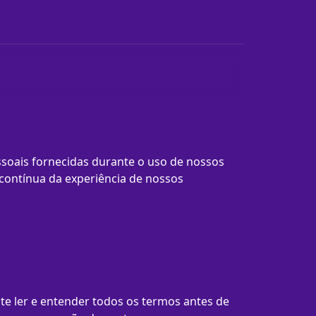
ssoais fornecidas durante o uso de nossos
 contínua da experiência de nossos
te ler e entender todos os termos antes de