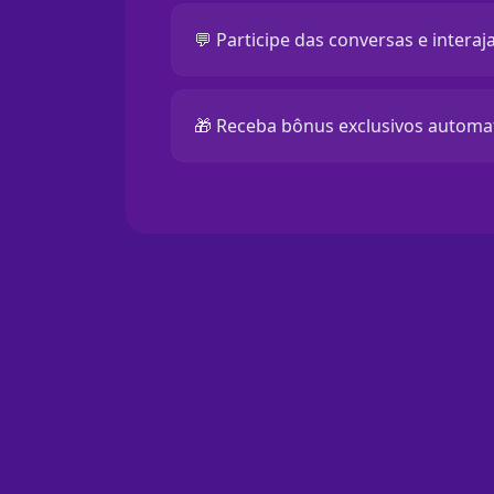
💬 Participe das conversas e interaj
🎁 Receba bônus exclusivos autom