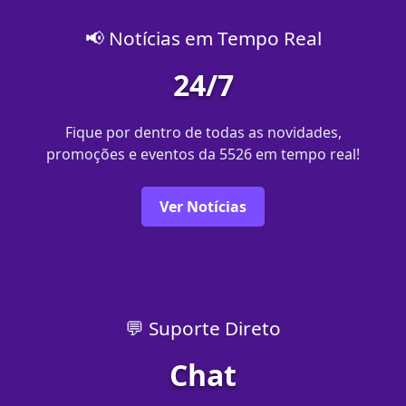
📢 Notícias em Tempo Real
24/7
Fique por dentro de todas as novidades,
promoções e eventos da 5526 em tempo real!
Ver Notícias
💬 Suporte Direto
Chat