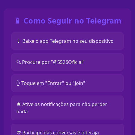
📱 Como Seguir no Telegram
📱 Baixe o app Telegram no seu dispositivo
🔍 Procure por "@5526Oficial"
👆 Toque em "Entrar" ou "Join"
🔔 Ative as notificações para não perder
nada
💬 Participe das conversas e interaja