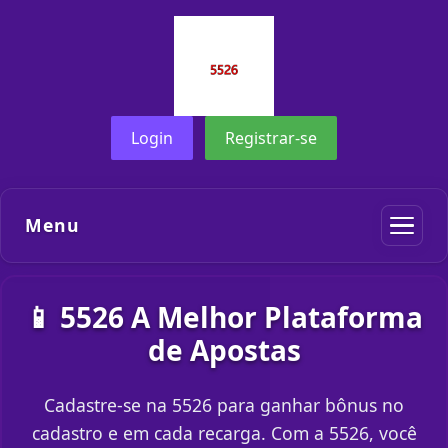
Login
Registrar-se
Menu
📱 5526 A Melhor Plataforma
de Apostas
Cadastre-se na 5526 para ganhar bônus no
cadastro e em cada recarga. Com a 5526, você