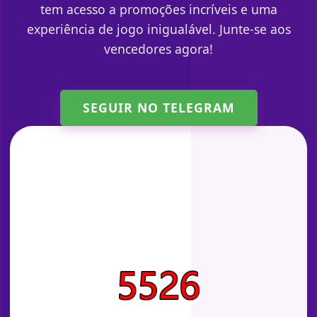
tem acesso a promoções incríveis e uma
experiência de jogo inigualável. Junte-se aos
vencedores agora!
SEGUIR NO TELEGRAM