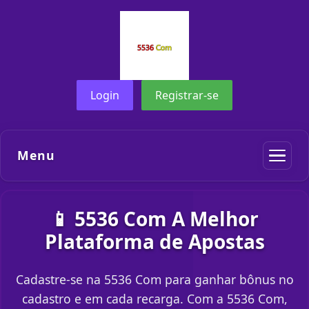
Login
Registrar-se
Menu
📱 5536 Com A Melhor
Plataforma de Apostas
Cadastre-se na 5536 Com para ganhar bônus no
cadastro e em cada recarga. Com a 5536 Com,