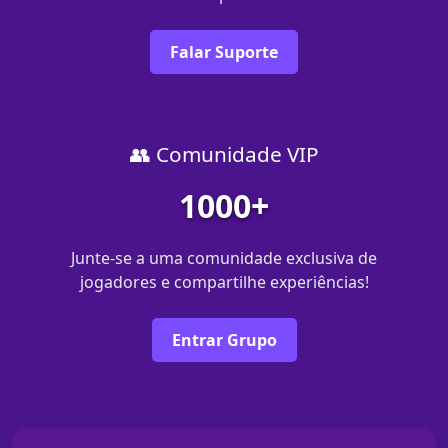
Falar Suporte
👥 Comunidade VIP
1000+
Junte-se a uma comunidade exclusiva de
jogadores e compartilhe experiências!
Entrar Grupo