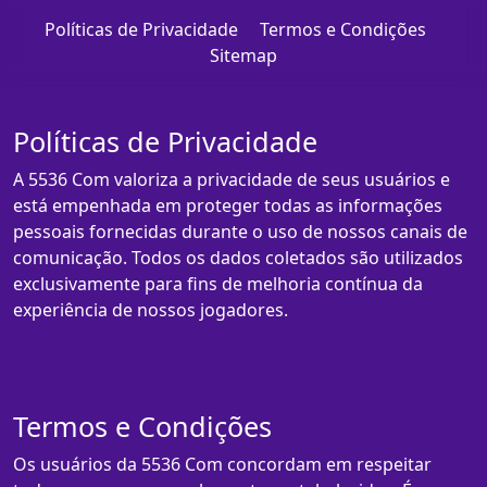
Políticas de Privacidade
Termos e Condições
Sitemap
Políticas de Privacidade
A 5536 Com valoriza a privacidade de seus usuários e
está empenhada em proteger todas as informações
pessoais fornecidas durante o uso de nossos canais de
comunicação. Todos os dados coletados são utilizados
exclusivamente para fins de melhoria contínua da
experiência de nossos jogadores.
Termos e Condições
Os usuários da 5536 Com concordam em respeitar