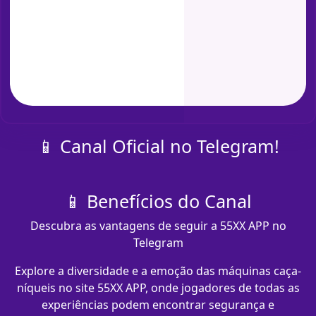
📱 Canal Oficial no Telegram!
📱 Benefícios do Canal
Descubra as vantagens de seguir a 55XX APP no
Telegram
Explore a diversidade e a emoção das máquinas caça-
níqueis no site 55XX APP, onde jogadores de todas as
experiências podem encontrar segurança e