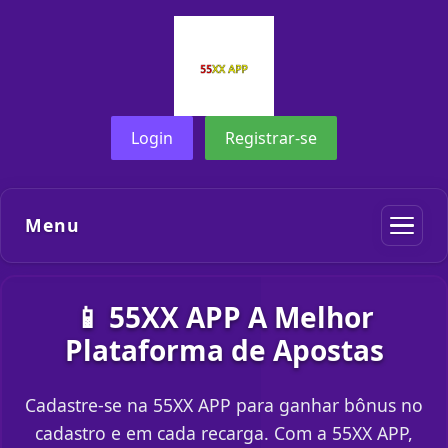
Login
Registrar-se
Menu
📱 55XX APP A Melhor
Plataforma de Apostas
Cadastre-se na 55XX APP para ganhar bônus no
cadastro e em cada recarga. Com a 55XX APP,