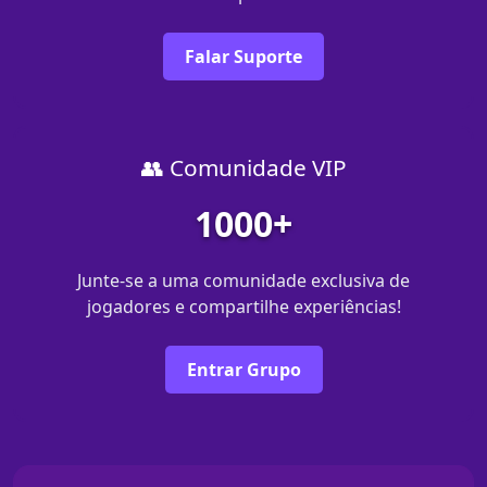
Falar Suporte
👥 Comunidade VIP
1000+
Junte-se a uma comunidade exclusiva de
jogadores e compartilhe experiências!
Entrar Grupo