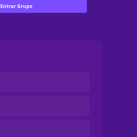
Entrar Grupo