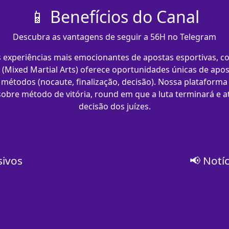
📱 Benefícios do Canal
Descubra as vantagens de seguir a 56H no Telegram
experiências mais emocionantes de apostas esportivas, 
ixed Martial Arts) oferece oportunidades únicas de apostas
es métodos (nocaute, finalização, decisão). Nossa platafor
obre método de vitória, round em que a luta terminará e at
decisão dos juízes.
sivos
📢 Notí