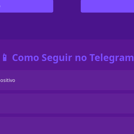
e
📱 Como Seguir no Telegram
ositivo