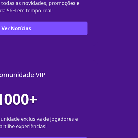
e todas as novidades, promoções e
 da 56H em tempo real!
Ver Notícias
Comunidade VIP
1000+
unidade exclusiva de jogadores e
rtilhe experiências!