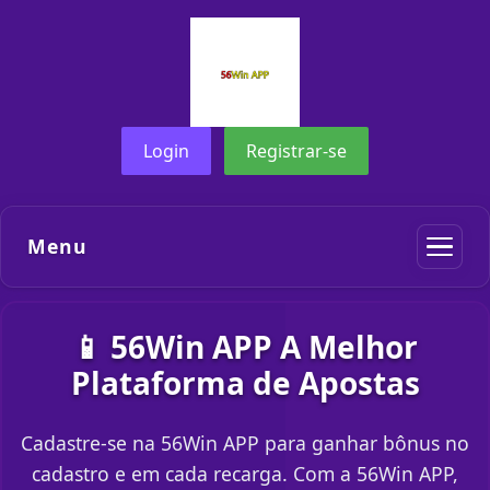
Login
Registrar-se
Menu
📱 56Win APP A Melhor
Plataforma de Apostas
Cadastre-se na 56Win APP para ganhar bônus no
cadastro e em cada recarga. Com a 56Win APP,