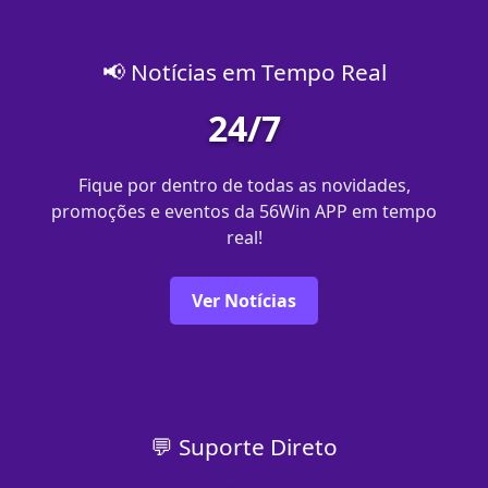
📢 Notícias em Tempo Real
24/7
Fique por dentro de todas as novidades,
promoções e eventos da 56Win APP em tempo
real!
Ver Notícias
💬 Suporte Direto