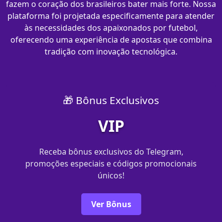
fazem o coração dos brasileiros bater mais forte. Nossa
plataforma foi projetada especificamente para atender
às necessidades dos apaixonados por futebol,
oferecendo uma experiência de apostas que combina
tradição com inovação tecnológica.
🎁 Bônus Exclusivos
VIP
Receba bônus exclusivos do Telegram,
promoções especiais e códigos promocionais
únicos!
Ver Bônus