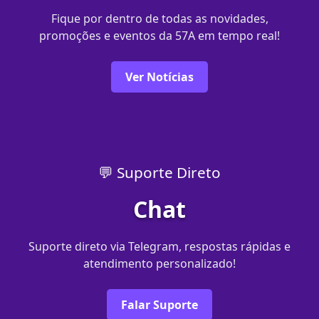
Fique por dentro de todas as novidades,
promoções e eventos da 57A em tempo real!
Ver Notícias
💬 Suporte Direto
Chat
Suporte direto via Telegram, respostas rápidas e
atendimento personalizado!
Falar Suporte