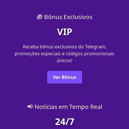
🎁 Bônus Exclusivos
VIP
Receba bônus exclusivos do Telegram,
promoções especiais e códigos promocionais
únicos!
Ver Bônus
📢 Notícias em Tempo Real
24/7