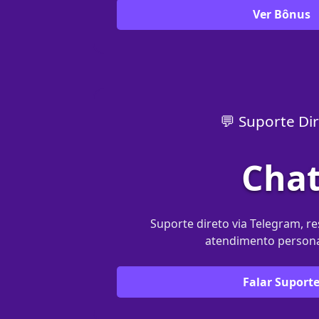
Ver Bônus
💬 Suporte Di
Cha
Suporte direto via Telegram, r
atendimento persona
Falar Suport