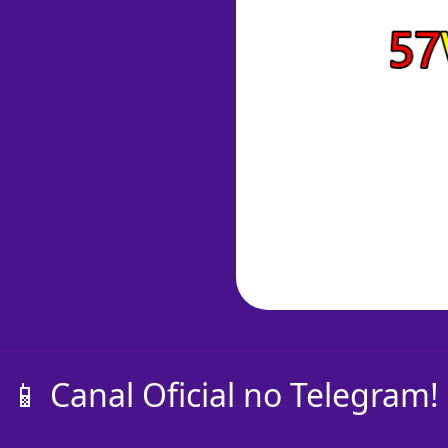
📱 Canal Oficial no Telegram!