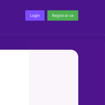
Login
Registrar-se