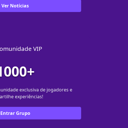
Ver Notícias
Comunidade VIP
1000+
unidade exclusiva de jogadores e
rtilhe experiências!
Entrar Grupo