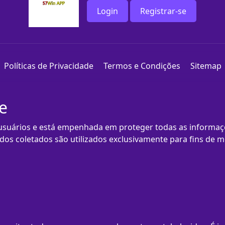
Login
Registrar-se
Políticas de Privacidade
Termos e Condições
Sitemap
de
 usuários e está empenhada em proteger todas as informaç
os coletados são utilizados exclusivamente para fins de m