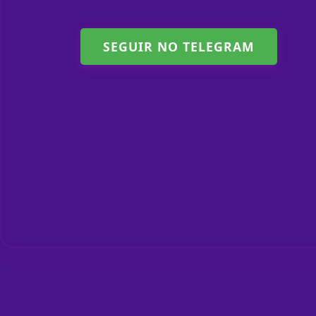
SEGUIR NO TELEGRAM