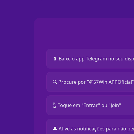
📱 Baixe o app Telegram no seu disp
🔍 Procure por "@57Win APPOficial"
👆 Toque em "Entrar" ou "Join"
🔔 Ative as notificações para não p