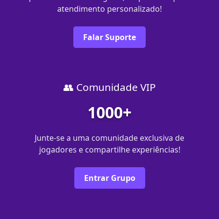
atendimento personalizado!
Falar Suporte
👥 Comunidade VIP
1000+
Junte-se a uma comunidade exclusiva de
jogadores e compartilhe experiências!
Entrar Grupo