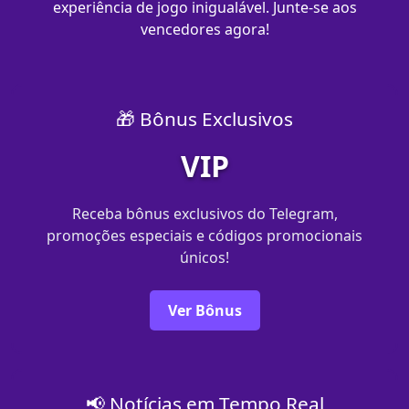
experiência de jogo inigualável. Junte-se aos
vencedores agora!
🎁 Bônus Exclusivos
VIP
Receba bônus exclusivos do Telegram,
promoções especiais e códigos promocionais
únicos!
Ver Bônus
📢 Notícias em Tempo Real