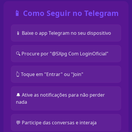
📱 Como Seguir no Telegram
📱 Baixe o app Telegram no seu dispositivo
🔍 Procure por "@5Xpg Com LoginOficial"
👆 Toque em "Entrar" ou "Join"
🔔 Ative as notificações para não perder
nada
💬 Participe das conversas e interaja