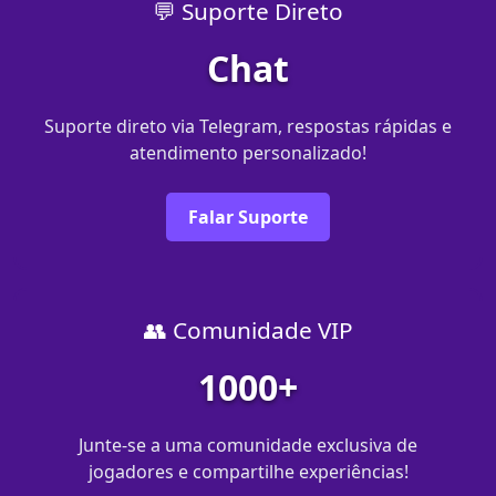
💬 Suporte Direto
Chat
Suporte direto via Telegram, respostas rápidas e
atendimento personalizado!
Falar Suporte
👥 Comunidade VIP
1000+
Junte-se a uma comunidade exclusiva de
jogadores e compartilhe experiências!