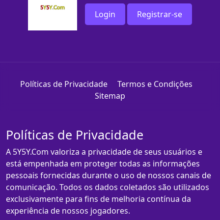
Login
Registrar-se
Políticas de Privacidade
Termos e Condições
Sitemap
Políticas de Privacidade
A 5Y5Y.Com valoriza a privacidade de seus usuários e
está empenhada em proteger todas as informações
pessoais fornecidas durante o uso de nossos canais de
comunicação. Todos os dados coletados são utilizados
exclusivamente para fins de melhoria contínua da
experiência de nossos jogadores.