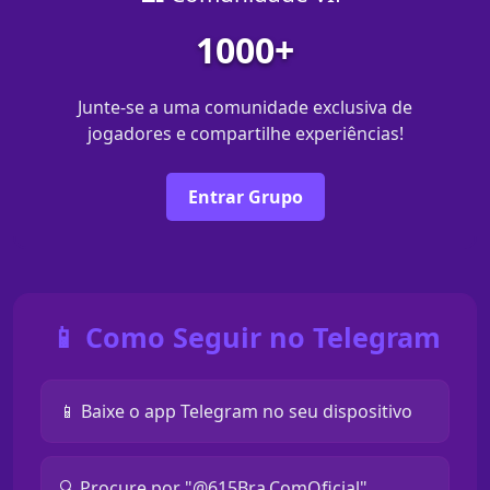
1000+
Junte-se a uma comunidade exclusiva de
jogadores e compartilhe experiências!
Entrar Grupo
📱 Como Seguir no Telegram
📱 Baixe o app Telegram no seu dispositivo
🔍 Procure por "@615Bra.ComOficial"