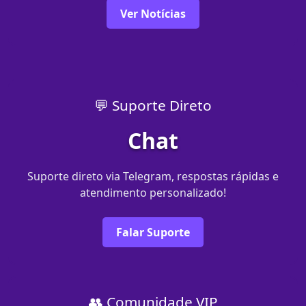
Ver Notícias
💬 Suporte Direto
Chat
Suporte direto via Telegram, respostas rápidas e
atendimento personalizado!
Falar Suporte
👥 Comunidade VIP