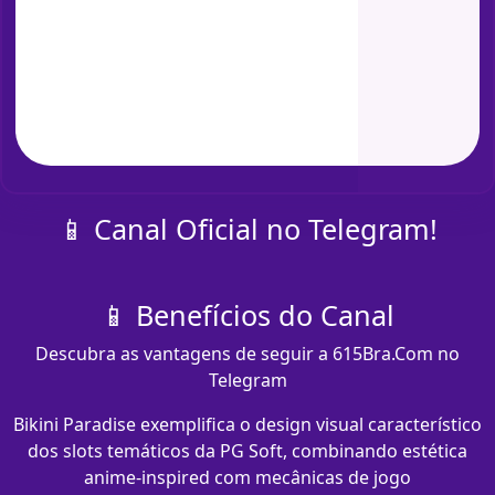
📱 Canal Oficial no Telegram!
📱 Benefícios do Canal
Descubra as vantagens de seguir a 615Bra.Com no
Telegram
Bikini Paradise exemplifica o design visual característico
dos slots temáticos da PG Soft, combinando estética
anime-inspired com mecânicas de jogo