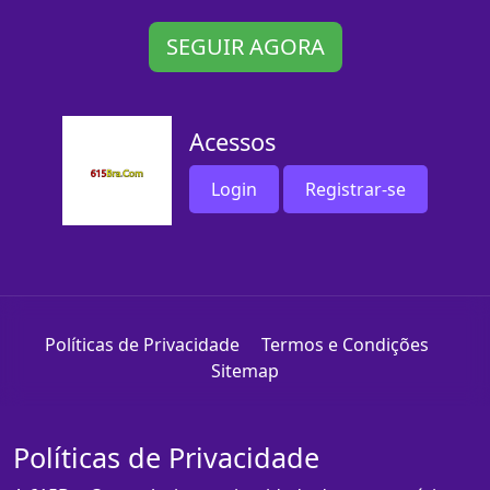
SEGUIR AGORA
Acessos
Login
Registrar-se
Políticas de Privacidade
Termos e Condições
Sitemap
Políticas de Privacidade