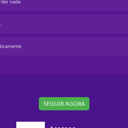
erder nada
a
aticamente
SEGUIR AGORA