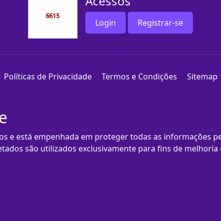
Acessos
Login
Registrar-se
Políticas de Privacidade
Termos e Condições
Sitemap
de
rios e está empenhada em proteger todas as informações p
tados são utilizados exclusivamente para fins de melhoria