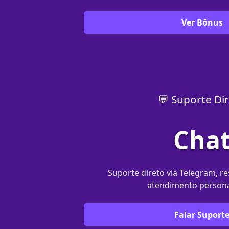
Ver Bônus
💬 Suporte Di
Cha
Suporte direto via Telegram, r
atendimento persona
Falar Suport