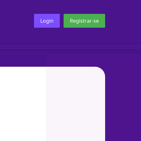
Login
Registrar-se