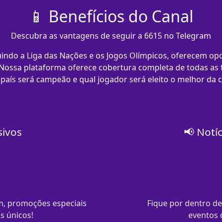
📱 Benefícios do Canal
Descubra as vantagens de seguir a 6615 no Telegram
cluindo a Liga das Nações e os Jogos Olímpicos, oferecem o
ossa plataforma oferece cobertura completa de todas as f
 país será campeão e qual jogador será eleito o melhor da 
sivos
📢 Notí
m, promoções especiais
Fique por dentro d
s únicos!
eventos 