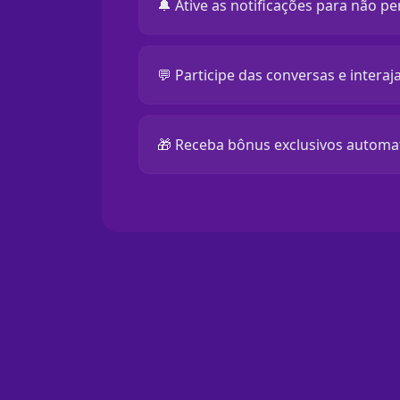
🔔 Ative as notificações para não p
💬 Participe das conversas e interaj
🎁 Receba bônus exclusivos autom