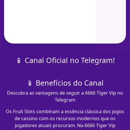
📱 Canal Oficial no Telegram!
📱 Benefícios do Canal
Descubra as vantagens de seguir a 6666 Tiger Vip no
Telegram
Os Fruit Slots combinam a essência clássica dos jogos
de cassino com os recursos modernos que os
jogadores atuais procuram. Na 6666 Tiger Vip