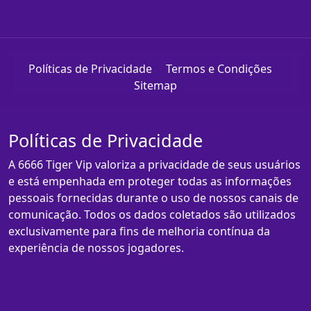
Políticas de Privacidade
Termos e Condições
Sitemap
Políticas de Privacidade
A 6666 Tiger Vip valoriza a privacidade de seus usuários
e está empenhada em proteger todas as informações
pessoais fornecidas durante o uso de nossos canais de
comunicação. Todos os dados coletados são utilizados
exclusivamente para fins de melhoria contínua da
experiência de nossos jogadores.