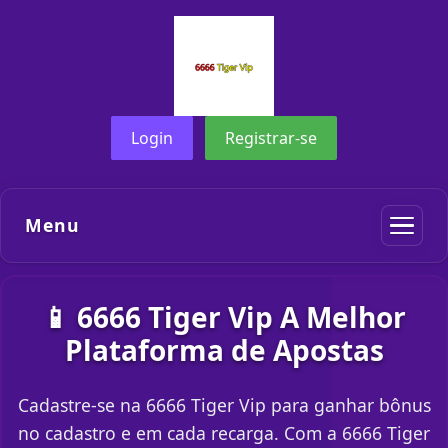
Login
Registrar-se
Menu
📱 6666 Tiger Vip A Melhor
Plataforma de Apostas
Cadastre-se na 6666 Tiger Vip para ganhar bônus
no cadastro e em cada recarga. Com a 6666 Tiger