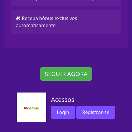
🎁 Receba bônus exclusivos
automaticamente
SEGUIR AGORA
Acessos
Login
Registrar-se