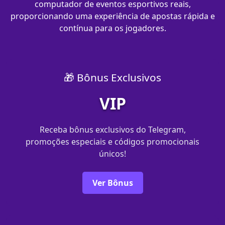
computador de eventos esportivos reais,
proporcionando uma experiência de apostas rápida e
contínua para os jogadores.
🎁 Bônus Exclusivos
VIP
Receba bônus exclusivos do Telegram,
promoções especiais e códigos promocionais
únicos!
Ver Bônus