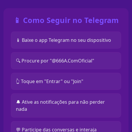
📱 Como Seguir no Telegram
📱 Baixe o app Telegram no seu dispositivo
🔍 Procure por "@666A.ComOficial"
👆 Toque em "Entrar" ou "Join"
🔔 Ative as notificações para não perder
nada
💬 Participe das conversas e interaja