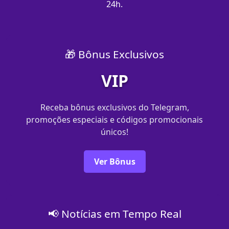
24h.
🎁 Bônus Exclusivos
VIP
Receba bônus exclusivos do Telegram,
promoções especiais e códigos promocionais
únicos!
Ver Bônus
📢 Notícias em Tempo Real