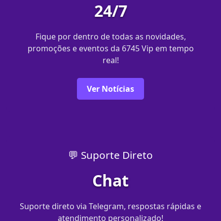
24/7
Fique por dentro de todas as novidades,
promoções e eventos da 6745 Vip em tempo
real!
Ver Notícias
💬 Suporte Direto
Chat
Suporte direto via Telegram, respostas rápidas e
atendimento personalizado!