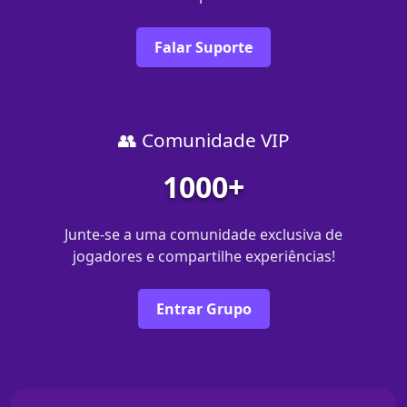
Falar Suporte
👥 Comunidade VIP
1000+
Junte-se a uma comunidade exclusiva de
jogadores e compartilhe experiências!
Entrar Grupo