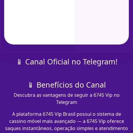
📱 Canal Oficial no Telegram!
📱 Benefícios do Canal
Descubra as vantagens de seguir a 6745 Vip no
Telegram
A plataforma 6745 Vip Brasil possui o sistema de
cassino móvel mais avançado — a 6745 Vip oferece
saques instantâneos, operação simples e atendimento