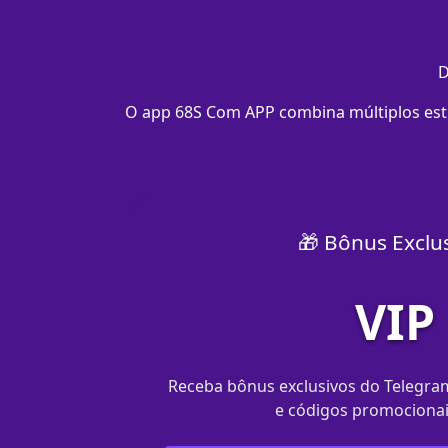
D
O app 68S Com APP combina múltiplos est
🎁 Bônus Exclu
VIP
Receba bônus exclusivos do Telegra
e códigos promocionai