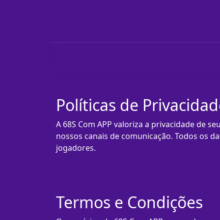
Políticas de Privacida
A 68S Com APP valoriza a privacidade de s
nossos canais de comunicação. Todos os dad
jogadores.
Termos e Condições