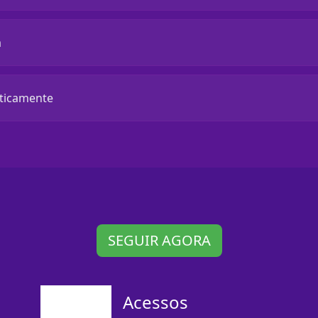
a
aticamente
SEGUIR AGORA
Acessos