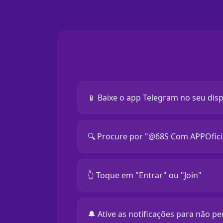
📱 Baixe o app Telegram no seu disp
🔍 Procure por "@68S Com APPOfici
👆 Toque em "Entrar" ou "Join"
🔔 Ative as notificações para não p