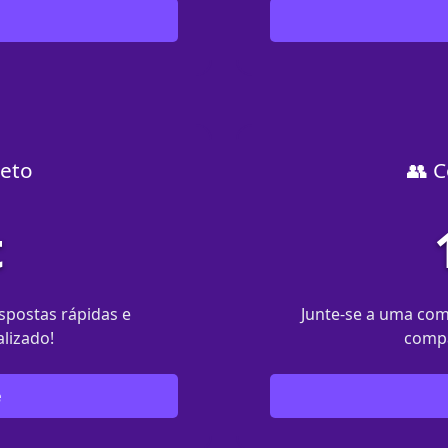
reto
👥 
t
espostas rápidas e
Junte-se a uma com
lizado!
compa
e