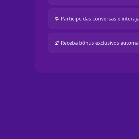
💬 Participe das conversas e interaj
🎁 Receba bônus exclusivos autom