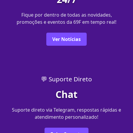
Fique por dentro de todas as novidades,
promoções e eventos da 69F em tempo real!
Ver Notícias
💬 Suporte Direto
Chat
Suporte direto via Telegram, respostas rápidas e
atendimento personalizado!