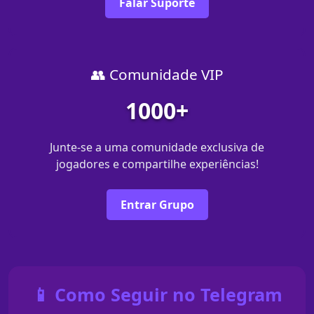
Falar Suporte
👥 Comunidade VIP
1000+
Junte-se a uma comunidade exclusiva de
jogadores e compartilhe experiências!
Entrar Grupo
📱 Como Seguir no Telegram