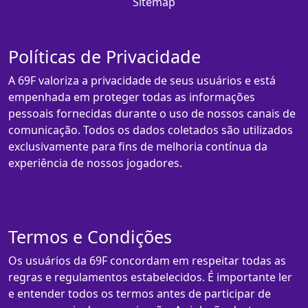
Sitemap
Políticas de Privacidade
A 69F valoriza a privacidade de seus usuários e está
empenhada em proteger todas as informações
pessoais fornecidas durante o uso de nossos canais de
comunicação. Todos os dados coletados são utilizados
exclusivamente para fins de melhoria contínua da
experiência de nossos jogadores.
Termos e Condições
Os usuários da 69F concordam em respeitar todas as
regras e regulamentos estabelecidos. É importante ler
e entender todos os termos antes de participar de