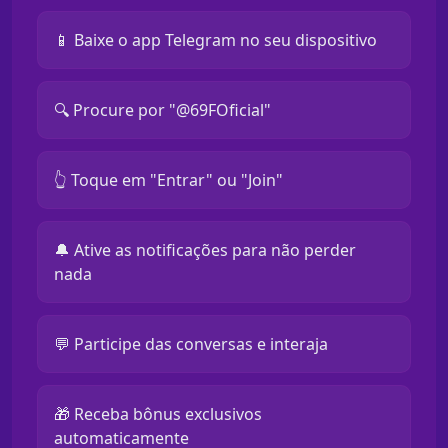
📱 Baixe o app Telegram no seu dispositivo
🔍 Procure por "@69FOficial"
👆 Toque em "Entrar" ou "Join"
🔔 Ative as notificações para não perder
nada
💬 Participe das conversas e interaja
🎁 Receba bônus exclusivos
automaticamente