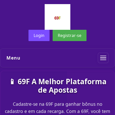
Login
Registrar-se
Menu
📱 69F A Melhor Plataforma
de Apostas
Cadastre-se na 69F para ganhar bônus no
cadastro e em cada recarga. Com a 69F, você tem