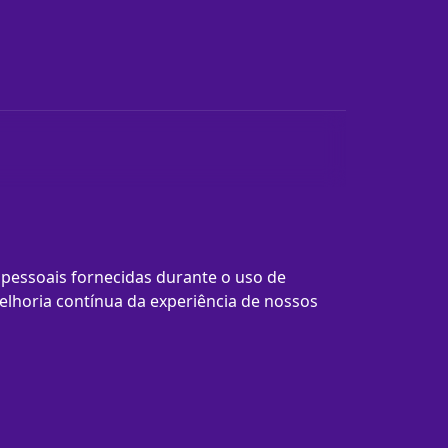
 pessoais fornecidas durante o uso de
elhoria contínua da experiência de nossos