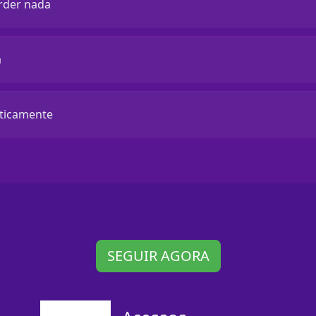
erder nada
a
aticamente
SEGUIR AGORA