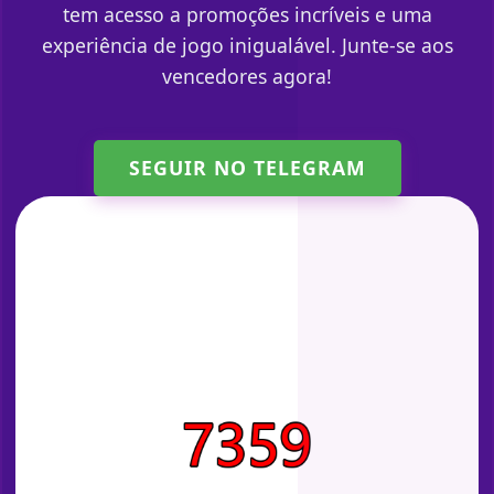
tem acesso a promoções incríveis e uma
experiência de jogo inigualável. Junte-se aos
vencedores agora!
SEGUIR NO TELEGRAM