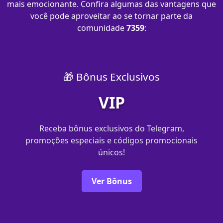
mais emocionante. Confira algumas das vantagens que
você pode aproveitar ao se tornar parte da
comunidade
7359
:
🎁 Bônus Exclusivos
VIP
Receba bônus exclusivos do Telegram,
promoções especiais e códigos promocionais
únicos!
Ver Bônus