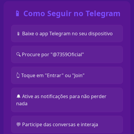
📱 Como Seguir no Telegram
📱 Baixe o app Telegram no seu dispositivo
🔍 Procure por "@7359Oficial"
👆 Toque em "Entrar" ou "Join"
🔔 Ative as notificações para não perder
nada
💬 Participe das conversas e interaja