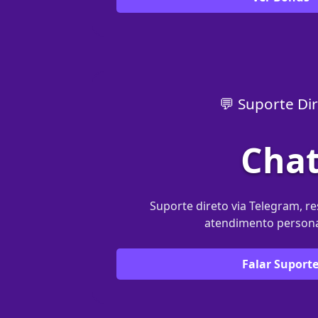
💬 Suporte Di
Cha
Suporte direto via Telegram, r
atendimento persona
Falar Suport