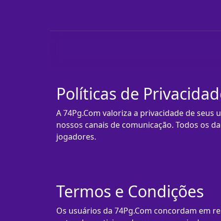
Políticas de Privacida
A 74Pg.Com valoriza a privacidade de seus
nossos canais de comunicação. Todos os dad
jogadores.
Termos e Condições
Os usuários da 74Pg.Com concordam em resp