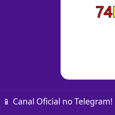
📱 Canal Oficial no Telegram!