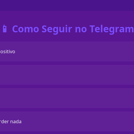
📱 Como Seguir no Telegram
ositivo
erder nada