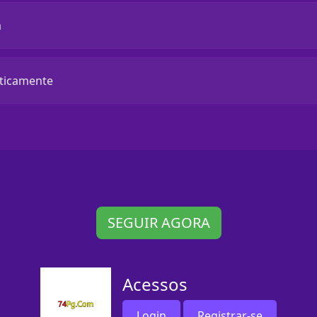
a
aticamente
SEGUIR AGORA
Acessos
Login
Registrar-se