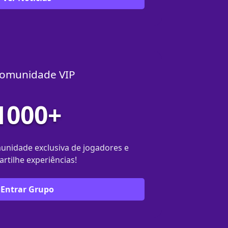
Comunidade VIP
1000+
unidade exclusiva de jogadores e
rtilhe experiências!
Entrar Grupo