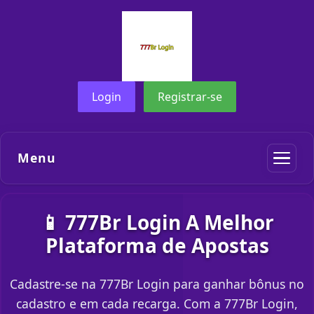
Login
Registrar-se
Menu
📱 777Br Login A Melhor
Plataforma de Apostas
Cadastre-se na 777Br Login para ganhar bônus no
cadastro e em cada recarga. Com a 777Br Login,