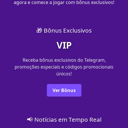
agora e comece a jogar com bônus exclusivos!
🎁 Bônus Exclusivos
VIP
Receba bônus exclusivos do Telegram,
promoções especiais e códigos promocionais
únicos!
Ver Bônus
📢 Notícias em Tempo Real