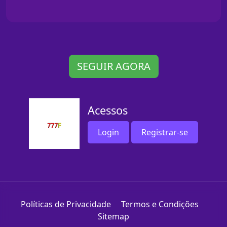
SEGUIR AGORA
Acessos
Login
Registrar-se
Políticas de Privacidade
Termos e Condições
Sitemap