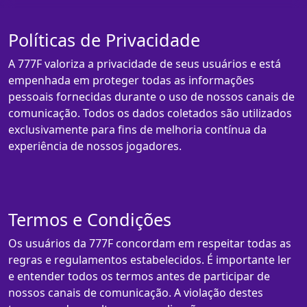
Políticas de Privacidade
A 777F valoriza a privacidade de seus usuários e está
empenhada em proteger todas as informações
pessoais fornecidas durante o uso de nossos canais de
comunicação. Todos os dados coletados são utilizados
exclusivamente para fins de melhoria contínua da
experiência de nossos jogadores.
Termos e Condições
Os usuários da 777F concordam em respeitar todas as
regras e regulamentos estabelecidos. É importante ler
e entender todos os termos antes de participar de
nossos canais de comunicação. A violação destes