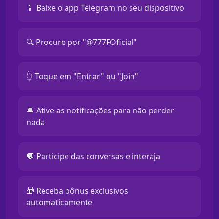
📱 Baixe o app Telegram no seu dispositivo
🔍 Procure por "@777FOficial"
👆 Toque em "Entrar" ou "Join"
🔔 Ative as notificações para não perder
nada
💬 Participe das conversas e interaja
🎁 Receba bônus exclusivos
automaticamente