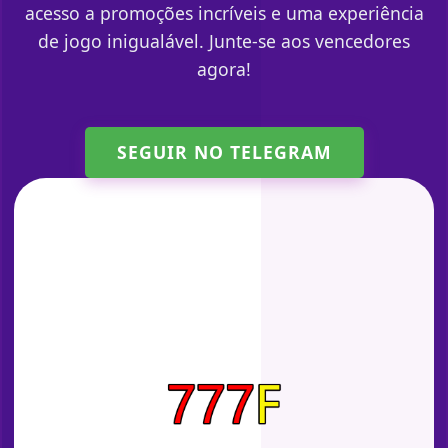
acesso a promoções incríveis e uma experiência
de jogo inigualável. Junte-se aos vencedores
agora!
SEGUIR NO TELEGRAM