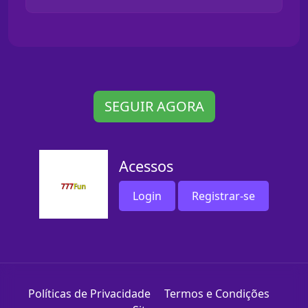
SEGUIR AGORA
Acessos
Login
Registrar-se
Políticas de Privacidade
Termos e Condições