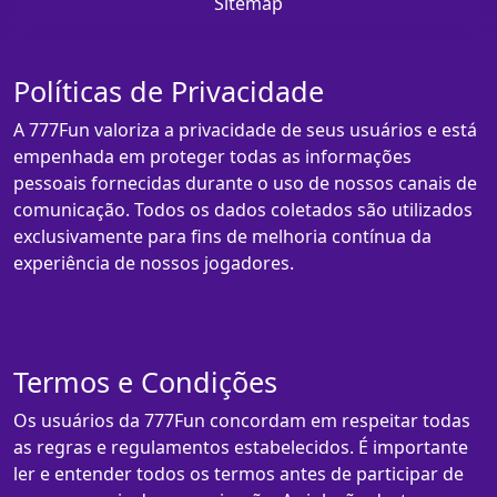
Sitemap
Políticas de Privacidade
A 777Fun valoriza a privacidade de seus usuários e está
empenhada em proteger todas as informações
pessoais fornecidas durante o uso de nossos canais de
comunicação. Todos os dados coletados são utilizados
exclusivamente para fins de melhoria contínua da
experiência de nossos jogadores.
Termos e Condições
Os usuários da 777Fun concordam em respeitar todas
as regras e regulamentos estabelecidos. É importante
ler e entender todos os termos antes de participar de