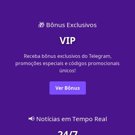
🎁 Bônus Exclusivos
VIP
Receba bônus exclusivos do Telegram,
promoções especiais e códigos promocionais
únicos!
Ver Bônus
📢 Notícias em Tempo Real
24/7