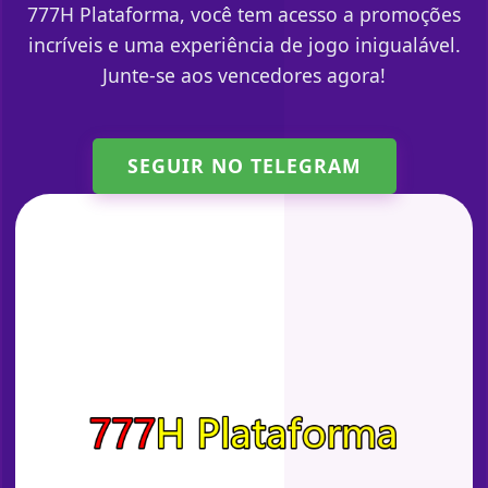
777H Plataforma, você tem acesso a promoções
incríveis e uma experiência de jogo inigualável.
Junte-se aos vencedores agora!
SEGUIR NO TELEGRAM