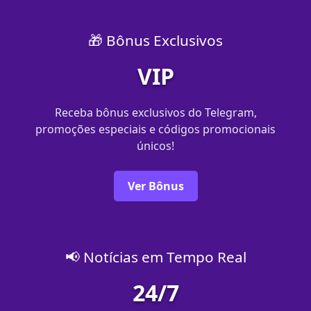
🎁 Bônus Exclusivos
VIP
Receba bônus exclusivos do Telegram,
promoções especiais e códigos promocionais
únicos!
Ver Bônus
📢 Notícias em Tempo Real
24/7