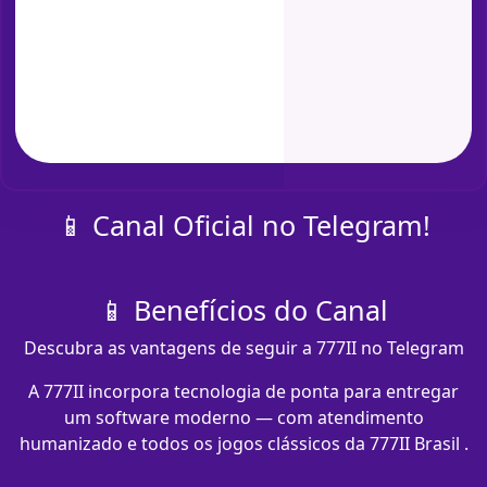
📱 Canal Oficial no Telegram!
📱 Benefícios do Canal
Descubra as vantagens de seguir a 777II no Telegram
A 777II incorpora tecnologia de ponta para entregar
um software moderno — com atendimento
humanizado e todos os jogos clássicos da 777II Brasil .