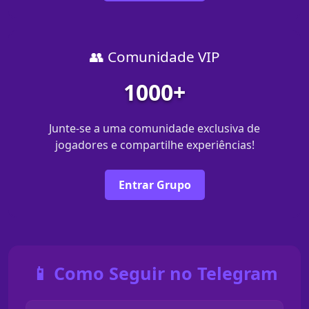
👥 Comunidade VIP
1000+
Junte-se a uma comunidade exclusiva de
jogadores e compartilhe experiências!
Entrar Grupo
📱 Como Seguir no Telegram