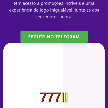
tem acesso a promoções incríveis e uma
experiência de jogo inigualável. Junte-se aos
vencedores agora!
SEGUIR NO TELEGRAM