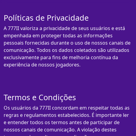
Políticas de Privacidade
A 777II valoriza a privacidade de seus usuários e está
empenhada em proteger todas as informações
pessoais fornecidas durante o uso de nossos canais de
comunicação. Todos os dados coletados são utilizados
exclusivamente para fins de melhoria contínua da
experiência de nossos jogadores.
Termos e Condições
Os usuários da 777II concordam em respeitar todas as
regras e regulamentos estabelecidos. É importante ler
e entender todos os termos antes de participar de
nossos canais de comunicação. A violação destes